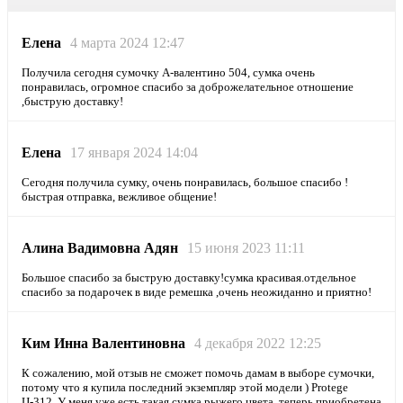
Елена
4 марта 2024 12:47
Получила сегодня сумочку А-валентино 504, сумка очень
понравилась, огромное спасибо за доброжелательное отношение
,быструю доставку!
Елена
17 января 2024 14:04
Сегодня получила сумку, очень понравилась, большое спасибо !
быстрая отправка, вежливое общение!
Алина Вадимовна Адян
15 июня 2023 11:11
Большое спасибо за быструю доставку!сумка красивая.отдельное
спасибо за подарочек в виде ремешка ,очень неожиданно и приятно!
Ким Инна Валентиновна
4 декабря 2022 12:25
К сожалению, мой отзыв не сможет помочь дамам в выборе сумочки,
потому что я купила последний экземпляр этой модели ) Protege
Ц-312. У меня уже есть такая сумка рыжего цвета, теперь приобретена