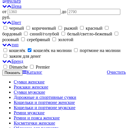
Фильтр
Цена
от
до
руб.
Цвет
черный
коричневый
рыжий
красный
бордовый
синий/голубой
белый/светло-бежевый
розовый
серебряный
золотой
тип
кошелёк
кошелёк на молнии
портмоне на молнии
зажим для денег
Бренд
Dimanche
Premier
Каталог
Очистить
Сумки женские
Рюкзаки женские
Сумки мужские
Дорожные и спортивные сумки
Кошельки и портмоне женские
Кошельки и портмоне мужские
Ремни мужские
Ремни и пояса женские
Косметички женские