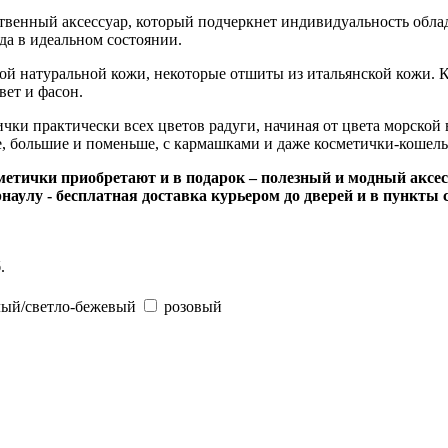
ственный аксессуар, который подчеркнет индивидуальность обл
гда в идеальном состоянии.
й натуральной кожи, некоторые отшиты из итальянской кожи. Ко
вет и фасон.
ки практически всех цветов радуги, начиная от цвета морской 
, большие и поменьше, с кармашками и даже косметички-кошель
метички приобретают и в подарок – полезный и модный акс
рнаулу - бесплатная доставка курьером до дверей и в пункты
.
лый/светло-бежевый
розовый