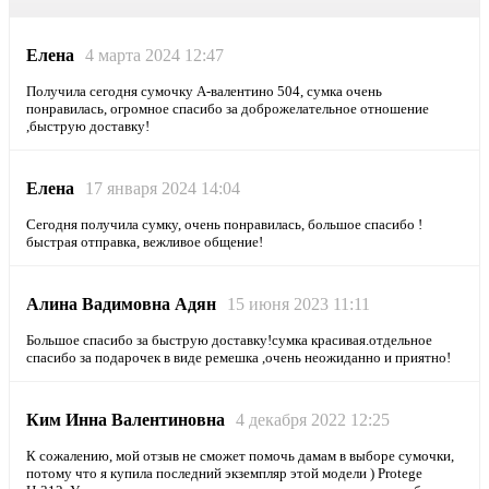
Елена
4 марта 2024 12:47
Получила сегодня сумочку А-валентино 504, сумка очень
понравилась, огромное спасибо за доброжелательное отношение
,быструю доставку!
Елена
17 января 2024 14:04
Сегодня получила сумку, очень понравилась, большое спасибо !
быстрая отправка, вежливое общение!
Алина Вадимовна Адян
15 июня 2023 11:11
Большое спасибо за быструю доставку!сумка красивая.отдельное
спасибо за подарочек в виде ремешка ,очень неожиданно и приятно!
Ким Инна Валентиновна
4 декабря 2022 12:25
К сожалению, мой отзыв не сможет помочь дамам в выборе сумочки,
потому что я купила последний экземпляр этой модели ) Protege