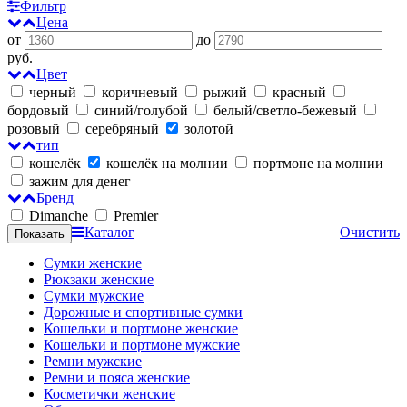
Фильтр
Цена
от
до
руб.
Цвет
черный
коричневый
рыжий
красный
бордовый
синий/голубой
белый/светло-бежевый
розовый
серебряный
золотой
тип
кошелёк
кошелёк на молнии
портмоне на молнии
зажим для денег
Бренд
Dimanche
Premier
Каталог
Очистить
Сумки женские
Рюкзаки женские
Сумки мужские
Дорожные и спортивные сумки
Кошельки и портмоне женские
Кошельки и портмоне мужские
Ремни мужские
Ремни и пояса женские
Косметички женские