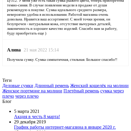
Ц-312. У меня уже есть такая сумка рыжего цвета, теперь приобретена
темно-синяя. В случае появления модели в продаже от души
рекомендую к покупке. Сумка идеального среднего размера,
невероятно удобна в использовании. Работой магазина очень
довольна. Нравится ваш ассортимент. С моей точки зрения, он
безупречен - натуральная кожа, отсутствие вычурных деталей,
лаконичность и хорошее качество изделий. Спасибо вам за работу,
буду приобретать еще )
Алина
21 мая 2022 15:14
Получила сумку. Сумка симпатичная, стильная. Большое спасибо!!
Теги
Деловые сумки
Длинный ремень
Женский кошелёк на молнии
Женское портмоне на молнии
Плетёный ремень
сумка через
плечо
через плечо
Блог
5 марта 2021
Акция в честь 8 марта!
29 декабря 2019
График работы интернет-магазина в январе 2020 г.