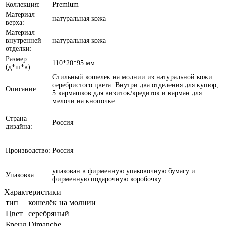
Коллекция:
Premium
Материал
натуральная кожа
верха:
Материал
внутренней
натуральная кожа
отделки:
Размер
110*20*95 мм
(д*ш*в):
Стильный кошелек на молнии из натуральной кожи
серебристого цвета. Внутри два отделения для купюр,
Описание:
5 кармашков для визиток/кредиток и карман для
мелочи на кнопочке.
Страна
Россия
дизайна:
Производство:
Россия
упакован в фирменную упаковочную бумагу и
Упаковка:
фирменную подарочную коробочку
Характеристики
тип
кошелёк на молнии
Цвет
серебряный
Бренд
Dimanche