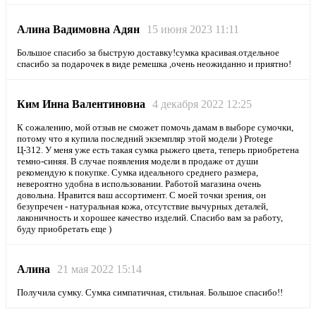
Алина Вадимовна Адян
15 июня 2023 11:11
Большое спасибо за быструю доставку!сумка красивая.отдельное
спасибо за подарочек в виде ремешка ,очень неожиданно и приятно!
Ким Инна Валентиновна
4 декабря 2022 12:25
К сожалению, мой отзыв не сможет помочь дамам в выборе сумочки,
потому что я купила последний экземпляр этой модели ) Protege
Ц-312. У меня уже есть такая сумка рыжего цвета, теперь приобретена
темно-синяя. В случае появления модели в продаже от души
рекомендую к покупке. Сумка идеального среднего размера,
невероятно удобна в использовании. Работой магазина очень
довольна. Нравится ваш ассортимент. С моей точки зрения, он
безупречен - натуральная кожа, отсутствие вычурных деталей,
лаконичность и хорошее качество изделий. Спасибо вам за работу,
буду приобретать еще )
Алина
21 мая 2022 15:14
Получила сумку. Сумка симпатичная, стильная. Большое спасибо!!