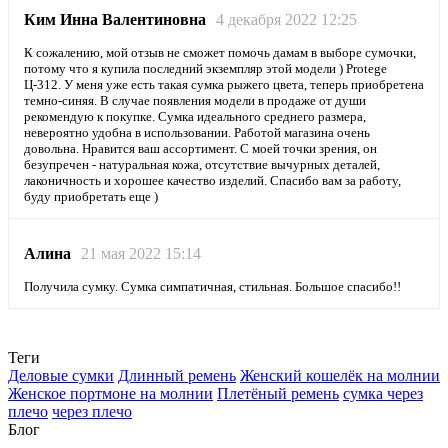
Ким Инна Валентиновна
4 декабря 2022 12:25
К сожалению, мой отзыв не сможет помочь дамам в выборе сумочки,
потому что я купила последний экземпляр этой модели ) Protege
Ц-312. У меня уже есть такая сумка рыжего цвета, теперь приобретена
темно-синяя. В случае появления модели в продаже от души
рекомендую к покупке. Сумка идеального среднего размера,
невероятно удобна в использовании. Работой магазина очень
довольна. Нравится ваш ассортимент. С моей точки зрения, он
безупречен - натуральная кожа, отсутствие вычурных деталей,
лаконичность и хорошее качество изделий. Спасибо вам за работу,
буду приобретать еще )
Алина
21 мая 2022 15:14
Получила сумку. Сумка симпатичная, стильная. Большое спасибо!!
Теги
Деловые сумки
Длинный ремень
Женский кошелёк на молнии
Женское портмоне на молнии
Плетёный ремень
сумка через
плечо
через плечо
Блог