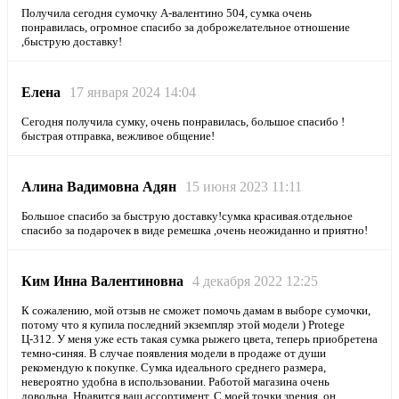
Получила сегодня сумочку А-валентино 504, сумка очень
понравилась, огромное спасибо за доброжелательное отношение
,быструю доставку!
Елена
17 января 2024 14:04
Сегодня получила сумку, очень понравилась, большое спасибо !
быстрая отправка, вежливое общение!
Алина Вадимовна Адян
15 июня 2023 11:11
Большое спасибо за быструю доставку!сумка красивая.отдельное
спасибо за подарочек в виде ремешка ,очень неожиданно и приятно!
Ким Инна Валентиновна
4 декабря 2022 12:25
К сожалению, мой отзыв не сможет помочь дамам в выборе сумочки,
потому что я купила последний экземпляр этой модели ) Protege
Ц-312. У меня уже есть такая сумка рыжего цвета, теперь приобретена
темно-синяя. В случае появления модели в продаже от души
рекомендую к покупке. Сумка идеального среднего размера,
невероятно удобна в использовании. Работой магазина очень
довольна. Нравится ваш ассортимент. С моей точки зрения, он