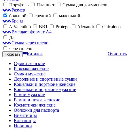
Портфель
Планшет
Сумка для документов
Размер
большой
средний
маленький
Бренд
A.Valentino
BB1
Protege
Alexandr
Chicaloco
Вмещает формат А4
Да
Сумка через плечо
через плечо
Каталог
Очистить
Сумки женские
Рюкзаки женские
Сумки мужские
Дорожные и спортивные сумки
Кошельки и портмоне женские
Кошельки и портмоне мужские
Ремни мужские
Ремни и пояса женские
Косметички женские
Обложки для паспорта
Визитницы
Ключницы
Новинки