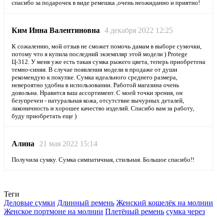
спасибо за подарочек в виде ремешка ,очень неожиданно и приятно!
Ким Инна Валентиновна
4 декабря 2022 12:25
К сожалению, мой отзыв не сможет помочь дамам в выборе сумочки,
потому что я купила последний экземпляр этой модели ) Protege
Ц-312. У меня уже есть такая сумка рыжего цвета, теперь приобретена
темно-синяя. В случае появления модели в продаже от души
рекомендую к покупке. Сумка идеального среднего размера,
невероятно удобна в использовании. Работой магазина очень
довольна. Нравится ваш ассортимент. С моей точки зрения, он
безупречен - натуральная кожа, отсутствие вычурных деталей,
лаконичность и хорошее качество изделий. Спасибо вам за работу,
буду приобретать еще )
Алина
21 мая 2022 15:14
Получила сумку. Сумка симпатичная, стильная. Большое спасибо!!
Теги
Деловые сумки
Длинный ремень
Женский кошелёк на молнии
Женское портмоне на молнии
Плетёный ремень
сумка через