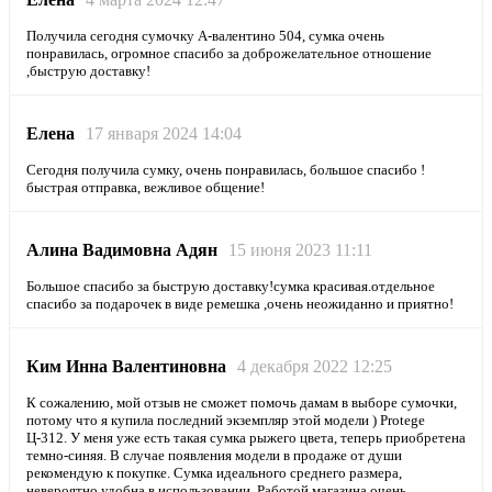
Получила сегодня сумочку А-валентино 504, сумка очень
понравилась, огромное спасибо за доброжелательное отношение
,быструю доставку!
Елена
17 января 2024 14:04
Сегодня получила сумку, очень понравилась, большое спасибо !
быстрая отправка, вежливое общение!
Алина Вадимовна Адян
15 июня 2023 11:11
Большое спасибо за быструю доставку!сумка красивая.отдельное
спасибо за подарочек в виде ремешка ,очень неожиданно и приятно!
Ким Инна Валентиновна
4 декабря 2022 12:25
К сожалению, мой отзыв не сможет помочь дамам в выборе сумочки,
потому что я купила последний экземпляр этой модели ) Protege
Ц-312. У меня уже есть такая сумка рыжего цвета, теперь приобретена
темно-синяя. В случае появления модели в продаже от души
рекомендую к покупке. Сумка идеального среднего размера,
невероятно удобна в использовании. Работой магазина очень