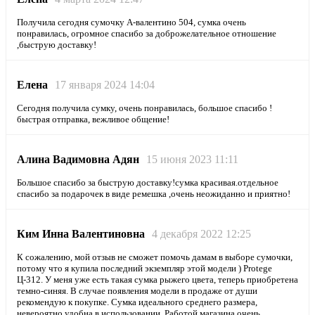
Получила сегодня сумочку А-валентино 504, сумка очень
понравилась, огромное спасибо за доброжелательное отношение
,быструю доставку!
Елена
17 января 2024 14:04
Сегодня получила сумку, очень понравилась, большое спасибо !
быстрая отправка, вежливое общение!
Алина Вадимовна Адян
15 июня 2023 11:11
Большое спасибо за быструю доставку!сумка красивая.отдельное
спасибо за подарочек в виде ремешка ,очень неожиданно и приятно!
Ким Инна Валентиновна
4 декабря 2022 12:25
К сожалению, мой отзыв не сможет помочь дамам в выборе сумочки,
потому что я купила последний экземпляр этой модели ) Protege
Ц-312. У меня уже есть такая сумка рыжего цвета, теперь приобретена
темно-синяя. В случае появления модели в продаже от души
рекомендую к покупке. Сумка идеального среднего размера,
невероятно удобна в использовании. Работой магазина очень