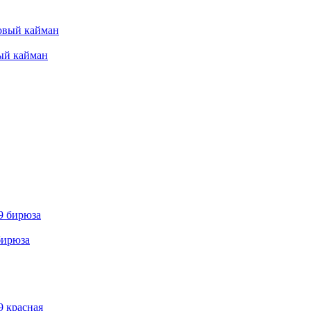
вый кайман
бирюза