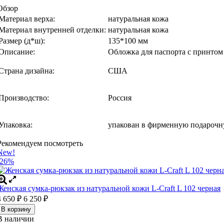
Обзор
Материал верха:
натуральная кожа
Материал внутренней отделки:
натуральная кожа
Размер (д*ш):
135*100 мм
Описание:
Обложка для паспорта с принтом
Страна дизайна:
США
Производство:
Россия
Упаковка:
упакован в фирменную подарочн
Рекомендуем посмотреть
New!
-26%
Женская сумка-рюкзак из натуральной кожи L-Craft L 102 черная
4 650
6 250
₽
₽
В корзину
В наличии