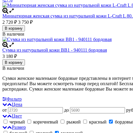
Миниатюрная женская сумка из натуральной кожи L-Craft L 80
2 720
₽
3 750
₽
В корзину
В наличии
Сумка из натуральной кожи BB1 - 940111 бордовая
3 180
₽
В корзину
В наличии
Сумки женские маленькие бордовые представлены в интернет м
предоплаты! Вы можете осмотреть товар перед оплатой!
Беспла
распродажи. Сумки женские маленькие бордовые
Вы можете вс
Фильтр
Цена
от
до
руб
Цвет
черный
коричневый
рыжий
красный
бордов
Размер