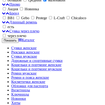
большой
средний
маленький
Промо
Акция
Новинка
Бренд
BB1
Gebo
Protege
L-Craft
Chicaloco
Длинный ремень
есть
Сумка через плечо
через плечо
Каталог
Сумки женские
Рюкзаки женские
Сумки мужские
Дорожные и спортивные сумки
Кошельки и портмоне женские
Кошельки и портмоне мужские
Ремни мужские
Ремни и пояса женские
Косметички женские
Обложки для паспорта
Визитницы
Ключницы
Новинки
Хиты