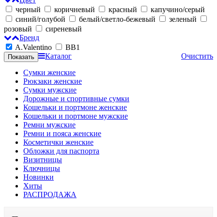
черный
коричневый
красный
капучино/серый
синий/голубой
белый/светло-бежевый
зеленый
розовый
сиреневый
Бренд
A.Valentino
BB1
Каталог
Очистить
Сумки женские
Рюкзаки женские
Сумки мужские
Дорожные и спортивные сумки
Кошельки и портмоне женские
Кошельки и портмоне мужские
Ремни мужские
Ремни и пояса женские
Косметички женские
Обложки для паспорта
Визитницы
Ключницы
Новинки
Хиты
РАСПРОДАЖА