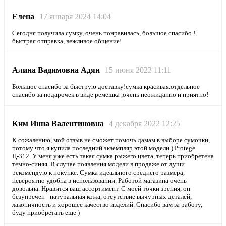
Елена
17 января 2024 14:04
Сегодня получила сумку, очень понравилась, большое спасибо !
быстрая отправка, вежливое общение!
Алина Вадимовна Адян
15 июня 2023 11:11
Большое спасибо за быструю доставку!сумка красивая.отдельное
спасибо за подарочек в виде ремешка ,очень неожиданно и приятно!
Ким Инна Валентиновна
4 декабря 2022 12:25
К сожалению, мой отзыв не сможет помочь дамам в выборе сумочки,
потому что я купила последний экземпляр этой модели ) Protege
Ц-312. У меня уже есть такая сумка рыжего цвета, теперь приобретена
темно-синяя. В случае появления модели в продаже от души
рекомендую к покупке. Сумка идеального среднего размера,
невероятно удобна в использовании. Работой магазина очень
довольна. Нравится ваш ассортимент. С моей точки зрения, он
безупречен - натуральная кожа, отсутствие вычурных деталей,
лаконичность и хорошее качество изделий. Спасибо вам за работу,
буду приобретать еще )