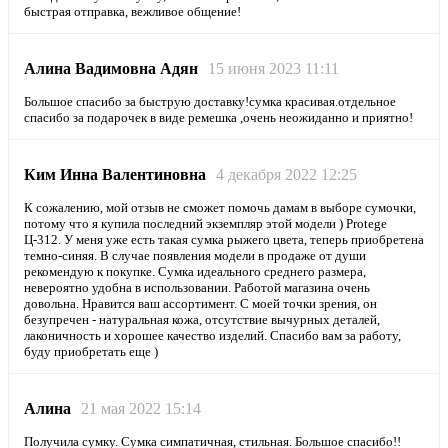
быстрая отправка, вежливое общение!
Алина Вадимовна Адян
15 июня 2023 11:11
Большое спасибо за быструю доставку!сумка красивая.отдельное
спасибо за подарочек в виде ремешка ,очень неожиданно и приятно!
Ким Инна Валентиновна
4 декабря 2022 12:25
К сожалению, мой отзыв не сможет помочь дамам в выборе сумочки,
потому что я купила последний экземпляр этой модели ) Protege
Ц-312. У меня уже есть такая сумка рыжего цвета, теперь приобретена
темно-синяя. В случае появления модели в продаже от души
рекомендую к покупке. Сумка идеального среднего размера,
невероятно удобна в использовании. Работой магазина очень
довольна. Нравится ваш ассортимент. С моей точки зрения, он
безупречен - натуральная кожа, отсутствие вычурных деталей,
лаконичность и хорошее качество изделий. Спасибо вам за работу,
буду приобретать еще )
Алина
21 мая 2022 15:14
Получила сумку. Сумка симпатичная, стильная. Большое спасибо!!