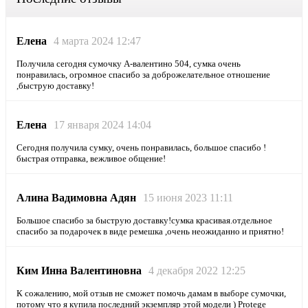
Елена
4 марта 2024 12:47
Получила сегодня сумочку А-валентино 504, сумка очень
понравилась, огромное спасибо за доброжелательное отношение
,быструю доставку!
Елена
17 января 2024 14:04
Сегодня получила сумку, очень понравилась, большое спасибо !
быстрая отправка, вежливое общение!
Алина Вадимовна Адян
15 июня 2023 11:11
Большое спасибо за быструю доставку!сумка красивая.отдельное
спасибо за подарочек в виде ремешка ,очень неожиданно и приятно!
Ким Инна Валентиновна
4 декабря 2022 12:25
К сожалению, мой отзыв не сможет помочь дамам в выборе сумочки,
потому что я купила последний экземпляр этой модели ) Protege