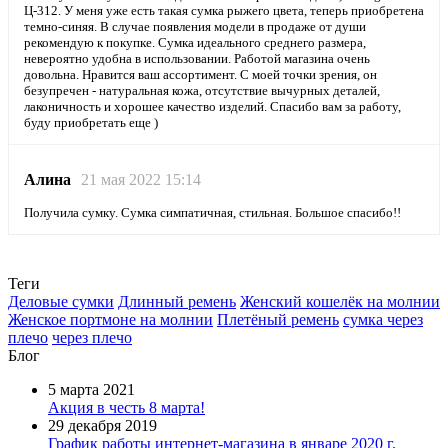
Ц-312. У меня уже есть такая сумка рыжего цвета, теперь приобретена
темно-синяя. В случае появления модели в продаже от души
рекомендую к покупке. Сумка идеального среднего размера,
невероятно удобна в использовании. Работой магазина очень
довольна. Нравится ваш ассортимент. С моей точки зрения, он
безупречен - натуральная кожа, отсутствие вычурных деталей,
лаконичность и хорошее качество изделий. Спасибо вам за работу,
буду приобретать еще )
Алина
21 мая 2022 15:14
Получила сумку. Сумка симпатичная, стильная. Большое спасибо!!
Теги
Деловые сумки
Длинный ремень
Женский кошелёк на молнии
Женское портмоне на молнии
Плетёный ремень
сумка через
плечо
через плечо
Блог
5 марта 2021
Акция в честь 8 марта!
29 декабря 2019
График работы интернет-магазина в январе 2020 г.