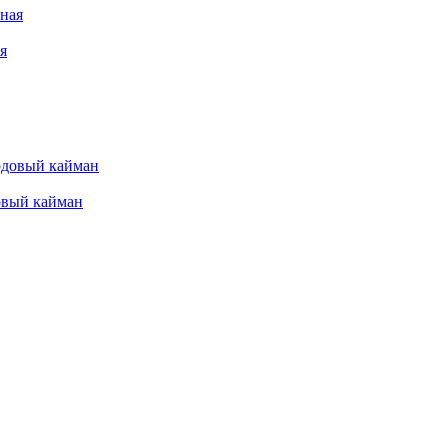
я
довый кайман