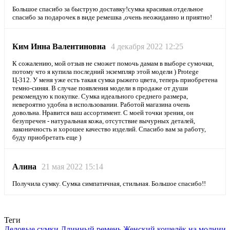
Большое спасибо за быструю доставку!сумка красивая.отдельное
спасибо за подарочек в виде ремешка ,очень неожиданно и приятно!
Ким Инна Валентиновна
4 декабря 2022 12:25
К сожалению, мой отзыв не сможет помочь дамам в выборе сумочки,
потому что я купила последний экземпляр этой модели ) Protege
Ц-312. У меня уже есть такая сумка рыжего цвета, теперь приобретена
темно-синяя. В случае появления модели в продаже от души
рекомендую к покупке. Сумка идеального среднего размера,
невероятно удобна в использовании. Работой магазина очень
довольна. Нравится ваш ассортимент. С моей точки зрения, он
безупречен - натуральная кожа, отсутствие вычурных деталей,
лаконичность и хорошее качество изделий. Спасибо вам за работу,
буду приобретать еще )
Алина
21 мая 2022 15:14
Получила сумку. Сумка симпатичная, стильная. Большое спасибо!!
Теги
Деловые сумки
Длинный ремень
Женский кошелёк на молнии