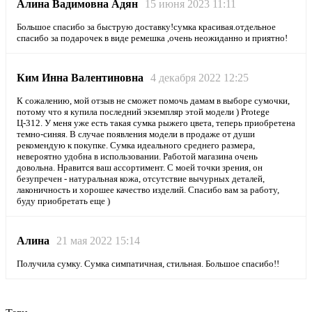
Алина Вадимовна Адян
15 июня 2023 11:11
Большое спасибо за быструю доставку!сумка красивая.отдельное
спасибо за подарочек в виде ремешка ,очень неожиданно и приятно!
Ким Инна Валентиновна
4 декабря 2022 12:25
К сожалению, мой отзыв не сможет помочь дамам в выборе сумочки,
потому что я купила последний экземпляр этой модели ) Protege
Ц-312. У меня уже есть такая сумка рыжего цвета, теперь приобретена
темно-синяя. В случае появления модели в продаже от души
рекомендую к покупке. Сумка идеального среднего размера,
невероятно удобна в использовании. Работой магазина очень
довольна. Нравится ваш ассортимент. С моей точки зрения, он
безупречен - натуральная кожа, отсутствие вычурных деталей,
лаконичность и хорошее качество изделий. Спасибо вам за работу,
буду приобретать еще )
Алина
21 мая 2022 15:14
Получила сумку. Сумка симпатичная, стильная. Большое спасибо!!