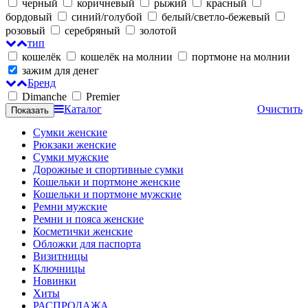
черный
коричневый
рыжий
красный
бордовый
синий/голубой
белый/светло-бежевый
розовый
серебряный
золотой
тип
кошелёк
кошелёк на молнии
портмоне на молнии
зажим для денег
Бренд
Dimanche
Premier
Каталог
Очистить
Сумки женские
Рюкзаки женские
Сумки мужские
Дорожные и спортивные сумки
Кошельки и портмоне женские
Кошельки и портмоне мужские
Ремни мужские
Ремни и пояса женские
Косметички женские
Обложки для паспорта
Визитницы
Ключницы
Новинки
Хиты
РАСПРОДАЖА