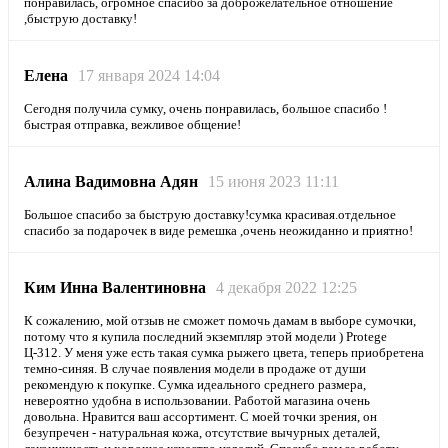
понравилась, огромное спасибо за доброжелательное отношение
,быструю доставку!
Елена
17 января 2024 14:04
Сегодня получила сумку, очень понравилась, большое спасибо !
быстрая отправка, вежливое общение!
Алина Вадимовна Адян
15 июня 2023 11:11
Большое спасибо за быструю доставку!сумка красивая.отдельное
спасибо за подарочек в виде ремешка ,очень неожиданно и приятно!
Ким Инна Валентиновна
4 декабря 2022 12:25
К сожалению, мой отзыв не сможет помочь дамам в выборе сумочки,
потому что я купила последний экземпляр этой модели ) Protege
Ц-312. У меня уже есть такая сумка рыжего цвета, теперь приобретена
темно-синяя. В случае появления модели в продаже от души
рекомендую к покупке. Сумка идеального среднего размера,
невероятно удобна в использовании. Работой магазина очень
довольна. Нравится ваш ассортимент. С моей точки зрения, он
безупречен - натуральная кожа, отсутствие вычурных деталей,