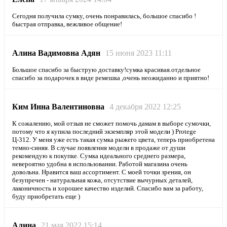
Сегодня получила сумку, очень понравилась, большое спасибо !
быстрая отправка, вежливое общение!
Алина Вадимовна Адян
15 июня 2023 11:11
Большое спасибо за быструю доставку!сумка красивая.отдельное
спасибо за подарочек в виде ремешка ,очень неожиданно и приятно!
Ким Инна Валентиновна
4 декабря 2022 12:25
К сожалению, мой отзыв не сможет помочь дамам в выборе сумочки,
потому что я купила последний экземпляр этой модели ) Protege
Ц-312. У меня уже есть такая сумка рыжего цвета, теперь приобретена
темно-синяя. В случае появления модели в продаже от души
рекомендую к покупке. Сумка идеального среднего размера,
невероятно удобна в использовании. Работой магазина очень
довольна. Нравится ваш ассортимент. С моей точки зрения, он
безупречен - натуральная кожа, отсутствие вычурных деталей,
лаконичность и хорошее качество изделий. Спасибо вам за работу,
буду приобретать еще )
Алина
21 мая 2022 15:14