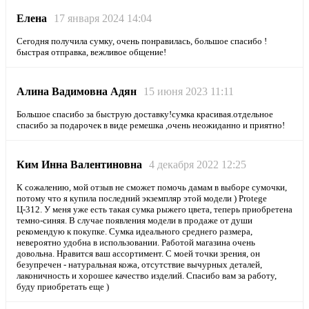
Елена
17 января 2024 14:04
Сегодня получила сумку, очень понравилась, большое спасибо !
быстрая отправка, вежливое общение!
Алина Вадимовна Адян
15 июня 2023 11:11
Большое спасибо за быструю доставку!сумка красивая.отдельное
спасибо за подарочек в виде ремешка ,очень неожиданно и приятно!
Ким Инна Валентиновна
4 декабря 2022 12:25
К сожалению, мой отзыв не сможет помочь дамам в выборе сумочки,
потому что я купила последний экземпляр этой модели ) Protege
Ц-312. У меня уже есть такая сумка рыжего цвета, теперь приобретена
темно-синяя. В случае появления модели в продаже от души
рекомендую к покупке. Сумка идеального среднего размера,
невероятно удобна в использовании. Работой магазина очень
довольна. Нравится ваш ассортимент. С моей точки зрения, он
безупречен - натуральная кожа, отсутствие вычурных деталей,
лаконичность и хорошее качество изделий. Спасибо вам за работу,
буду приобретать еще )